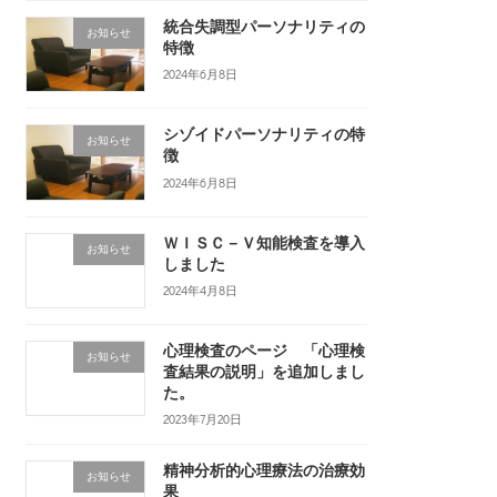
統合失調型パーソナリティの
お知らせ
特徴
2024年6月8日
シゾイドパーソナリティの特
お知らせ
徴
2024年6月8日
ＷＩＳＣ－Ｖ知能検査を導入
お知らせ
しました
2024年4月8日
心理検査のページ 「心理検
お知らせ
査結果の説明」を追加しまし
た。
2023年7月20日
精神分析的心理療法の治療効
お知らせ
果