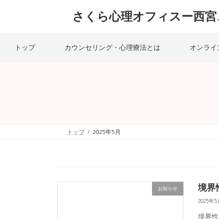
コ
ナ
ン
ビ
さくら心理オフィスー西宮
テ
ゲ
ン
ー
ツ
シ
トップ
カウンセリング・心理療法とは
オンライ
へ
ョ
ス
ン
キ
に
ッ
移
プ
動
トップ
2025年5月
境界
お知らせ
2025年
境界性